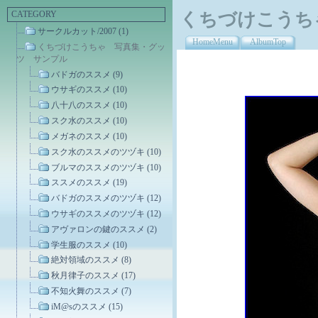
CATEGORY
くちづけこうち
サークルカット/2007 (1)
HomeMenu
AlbumTop
くちづけこうちゃ 写真集・グッ
ツ サンプル
バドガのススメ (9)
ウサギのススメ (10)
八十八のススメ (10)
スク水のススメ (10)
メガネのススメ (10)
スク水のススメのツヅキ (10)
ブルマのススメのツヅキ (10)
ススメのススメ (19)
バドガのススメのツヅキ (12)
ウサギのススメのツヅキ (12)
アヴァロンの鍵のススメ (2)
学生服のススメ (10)
絶対領域のススメ (8)
秋月律子のススメ (17)
不知火舞のススメ (7)
iM@sのススメ (15)