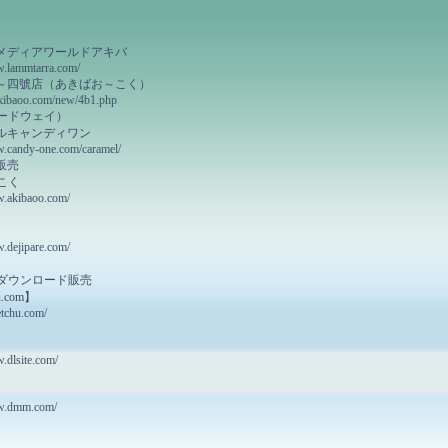
メディアワールドアキバ
w.lammtarra.com/
～四號店（あきばお～こく）
kibaoo.com/new/4b1.php
ードウェイ）
ルキャンディワン
w.candy-one.com/caramel/
販売
こく
w.akibaoo.com/
w.dejipare.com/
ダウンロード販売
u.com】
getchu.com/
.dlsite.com/
ww.dmm.com/