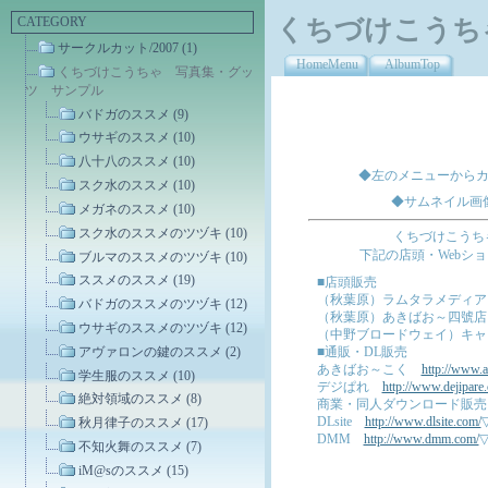
CATEGORY
くちづけこうち
サークルカット/2007 (1)
HomeMenu
AlbumTop
くちづけこうちゃ 写真集・グッ
ツ サンプル
バドガのススメ (9)
ウサギのススメ (10)
八十八のススメ (10)
◆左のメニューから
スク水のススメ (10)
◆サムネイル画
メガネのススメ (10)
スク水のススメのツヅキ (10)
くちづけこうちゃ/
下記の店頭・Webシ
ブルマのススメのツヅキ (10)
ススメのススメ (19)
■店頭販売
（秋葉原）ラムタラメディ
バドガのススメのツヅキ (12)
（秋葉原）あきばお～四號
ウサギのススメのツヅキ (12)
（中野ブロードウェイ）キ
アヴァロンの鍵のススメ (2)
■通販・DL販売
あきばお～こく
http://www.
学生服のススメ (10)
デジぱれ
http://www.dejipare
絶対領域のススメ (8)
商業・同人ダウンロード販売【DL
DLsite
http://www.dlsite.com/
秋月律子のススメ (17)
DMM
http://www.dmm.com/
不知火舞のススメ (7)
iM@sのススメ (15)