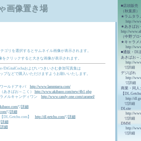
■店頭販売
ゃ画像置き場
（秋葉原）
★ラムタラ
http://ww
★あきばお
http://www.a
（中野ブロ
★キャラメ
http://ww
カテゴリを選択するとサムネイル画像が表示されます。
■通販・DL
あきばお～
像をクリックすると大きな画像が表示されます。
http://ww
▽
詳細
DiGitalCochaおよびいつきいさむ参加写真集は
デジぱれ
ョップなどで購入いただけますようお願いいたします。
http://ww
▽
詳細
アワールドアキバ
http://www.lammtarra.com/
商業・同人
店（あきばお～こく）
http://www.akibaoo.com/new/4b1.php
【DL.Getch
ャラメルキャンディワン
http://www.candy-one.com/caramel/
http://dl.
▽
詳細
akibaoo.com/
▽
詳細
DLsite
.com/
▽
詳細
http://www
.Getchu.com】
http://dl.getchu.com/
▽
詳細
▽
詳細
▽
詳細
DMM
▽
詳細
http://w
▽
詳細