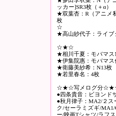
★多田李衣菜：N（アニ
ッカー]SR3枚（＋α）
★双葉杏：R（アニメ私服
枚
☆
★高山紗代子：ライブシ
☆★☆
★相川千夏：モバマス
★伊集院惠：モバマス修
★衛藤美紗希：N13枚
★若里春名：4枚
☆★☆写メログ分☆★
●四条貴音：ビヨンド
●秋月律子：MA2/２
ク/セーラミズギ/MA1
ー/映画Tシャツ/ラフ