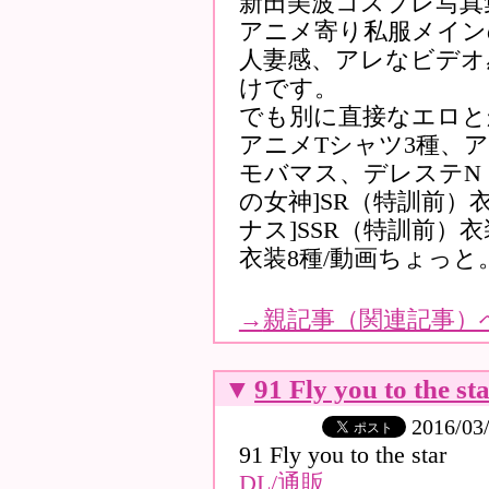
新田美波コスプレ写真
アニメ寄り私服メイン
人妻感、アレなビデオ
けです。
でも別に直接なエロと
アニメTシャツ3種、ア
モバマス、デレステN
の女神]SR（特訓前）
ナス]SSR（特訓前）衣
衣装8種/動画ちょっと
→
親記事（関連記事）
▼
91 Fly you to the
2016/03
91 Fly you to the star
DL/通販