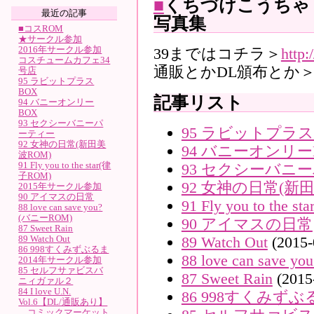
■
くちづけこうちゃ
最近の記事
写真集
■コスROM
★サークル参加
2016年サークル参加
39まではコチラ＞
http:
コスチュームカフェ34
通販とかDL頒布とか
号店
95 ラビットプラス
BOX
記事リスト
94 バニーオンリー
BOX
93 セクシーバニーパ
95 ラビットプラス
ーティー
92 女神の日常(新田美
94 バニーオンリー
波ROM)
91 Fly you to the star(律
93 セクシーバニ
子ROM)
92 女神の日常(新田
2015年サークル参加
90 アイマスの日常
91 Fly you to the 
88 love can save you?
(バニーROM)
90 アイマスの日常
87 Sweet Rain
89 Watch Out
89 Watch Out
(2015-
86 998すくみずぶるま
88 love can save
2014年サークル参加
85 セルフサァビスバ
87 Sweet Rain
(2015
ニィガァル２
84 I love U.N.
86 998すくみずぶ
Vol.6【DL/通販あり】
コミックマーケット