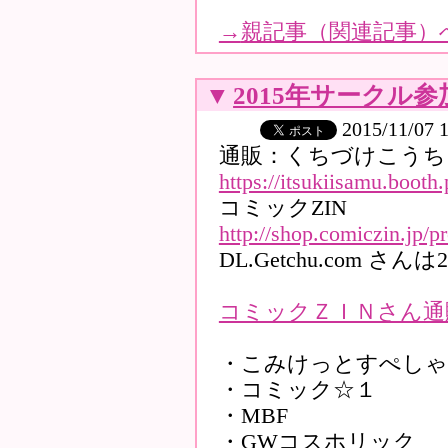
→
親記事（関連記事）
▼
2015年サークル参
2015/11/07 
通販：くちづけこうちゃ
https://itsukiisamu.booth
コミックZIN
http://shop.comiczin.jp/p
DL.Getchu.com さん
コミックＺＩＮさん通
・こみけっとすぺしゃ
・コミック☆１
・MBF
・GWコスホリック