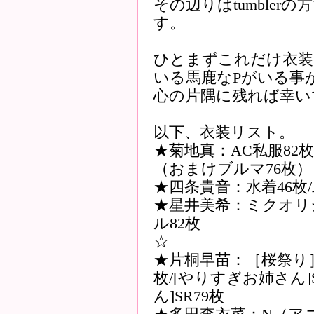
その辺りはtumble
す。
ひとまずこれだけ衣装
いる馬鹿なPがいる事
心の片隅に残れば幸い
以下、衣装リスト。
★菊地真：AC私服82枚/
（おまけブルマ76枚）
★四条貴音：水着46枚
★星井美希：ミクオリ
ル82枚
☆
★片桐早苗：［桜祭り
枚/[やりすぎお姉さん]
ん]SR79枚