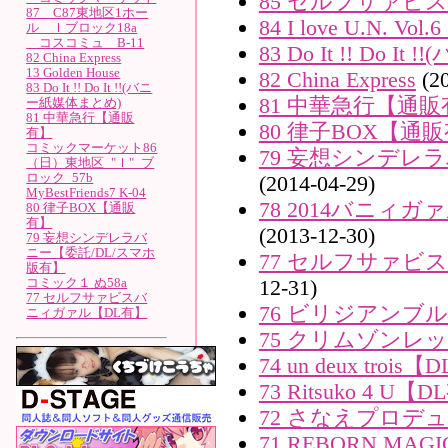
85 セルフサァビ
87 C87東地区1ホー
84 I love U.N. 
ル Ｉブロック18a
コスコミュ B-11
83 Do It !! Do 
82 China Express
13 Golden House
82 China Express
(20
83 Do It !! Do It !!(バニ
81 中華急行【通販
ー紙媒体まとめ)
81 中華急行【通販
80 律子BOX【通
有】
コミックマーケット86
79 妄想シンデレ
（日）東地区 "Ｉ" ブ
ロック 57b
(2014-04-29)
MyBestFriends7 K-04
78 2014バニィ
80 律子BOX【通販
有】
(2013-12-30)
79 妄想シンデレラバ
ニー【委託/DL/スマホ
77 セルフサァビ
版有】
コミック１ ぬ58a
12-31)
77 セルフサァビスバ
76 ビリジアンブ
ニィガァル【DL有】
75 クリムゾンレ
74 un deux trois
73 Ritsuko 4 U【
72 さなえプロデ
71 REBORN MA