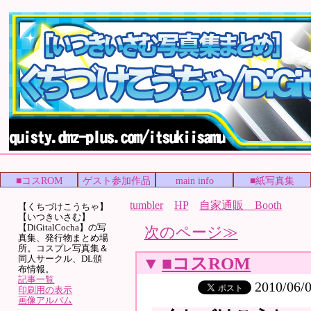
■コスROM
ゲスト参加作品
main info
■紙写真集
tumbler
HP
自家通販 Booth
【くちづけこうちゃ】
【いつきいさむ】
【DiGitalCocha】の写
次のページ
真集、発行物まとめ場
所。コスプレ写真集＆
同人サークル、DL頒
▼
■コスROM
布情報。
記事一覧
2010/06/
印刷用の表示
画像アルバム