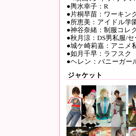
●輿水幸子：R
●片桐早苗：ワーキン
●所恵美：アイドル学園
●神谷奈緒：制服コレ
●秋月涼：DS男私服/
●城ケ崎莉嘉：アニメ
●如月千早：ラフスク
●ヘレン：バニーガー
ジャケット