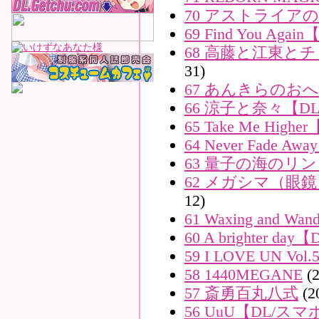
70 アストライア
69 Find You Aga
68 高藤と江東と
31)
67 あんきらのお
66 涼子と奈々【D
65 Take Me High
64 Never Fade A
63 量子の海のリ
62 メガシマ（眼
12)
61 Waxing and W
60 A brighter da
59 I LOVE UN Vo
58 1440MEGANE
(2
57 斎勇百丸八式
(2
56 UuU【DL/ス