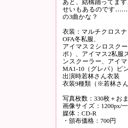
あと、結構踊ってます
せいもあるのです……
の3曲かな？
衣装：マルチクロスナ
OFA冬私服、
アイマス２シロスクー
ポ）、アイマス2私服
ンスクーラー、アイマ
MA1-10（グレパ）
出演時若林さん衣装
衣装9種類（※若林さ
写真枚数：330枚＋おま
画像サイズ：1200px/一部
媒体：CD-R
・頒布価格：700円